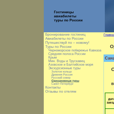
Гостиницы
авиабилеты
туры по России
Бронирование гостиниц
Главна
Авиабилеты по России
Путешествуй по – новому!
О
Туры по России
Черноморское побережье Кавказа
Средняя полоса России
Крым
Сана
Мин. Воды и Трускавец
Азовское и Балтийское моря
Экскурсионные туры
Золотое кольцо
Древняя Россия
Русский север
Однодневные туры
в
Санкт-Петербург
Контакты
Отзывы по отелям
дат
заез