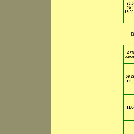
31.0
20.1
15.01
В
дат
заез
28.0
18.1
11/0