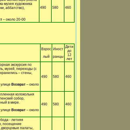
ма-музея художника
490
580
460
и, аббатство),
т
– около 20-00
Дети
Взрос
Иност
до
12
лый
ранцы
лет
орная экскурсия по
ь, музей, переходы (с
охранились – стены,
490
580
460
а улице
Возврат
– около
опленная колокольня
пенский собор,
ный в мире.
490
580
460
а улице
Возврат
– около
бода - летняя
лю, посещение
, дворцовые палаты,