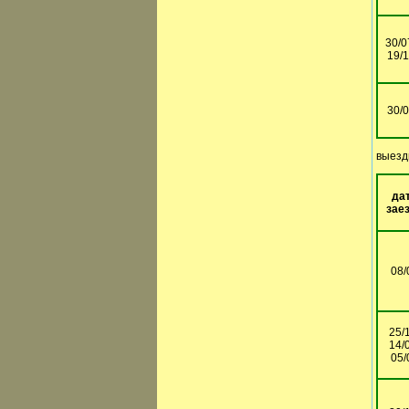
30/0
19/1
30/
выезд
да
зае
08/
25/
14/
05/