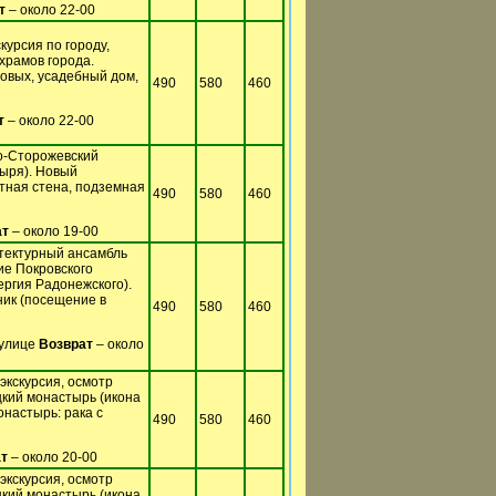
т
– около 22-00
курсия по городу,
храмов города.
овых, усадебный дом,
490
580
460
т
– около 22-00
о-Сторожевский
ыря). Новый
тная стена, подземная
490
580
460
ат
– около 19-00
итектурный ансамбль
ие Покровского
ргия Радонежского).
ник (посещение в
490
580
460
 улице
Возврат
– около
экскурсия, осмотр
цкий монастырь (икона
настырь: рака с
490
580
460
т
– около 20-00
экскурсия, осмотр
цкий монастырь (икона