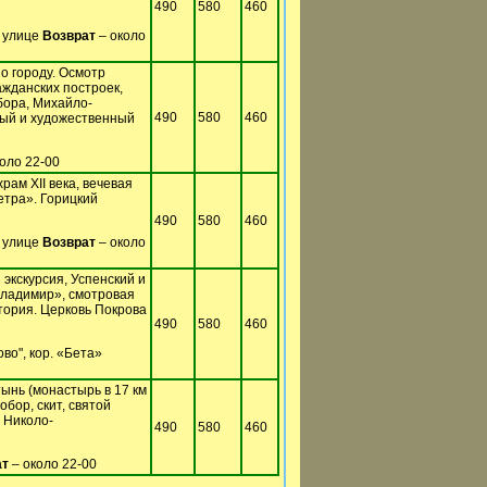
490
580
460
а улице
Возврат
– около
о городу. Осмотр
ражданских построек,
бора, Михайло-
490
580
460
ный и художественный
оло 22-00
рам XII века, вечевая
етра». Горицкий
490
580
460
а улице
Возврат
– около
экскурсия, Успенский и
Владимир», смотровая
тория. Церковь Покрова
490
580
460
во", кор. «Бета»
ынь (монастырь в 17 км
бор, скит, святой
, Николо-
490
580
460
ат
– около 22-00