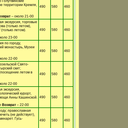
о Голутвинские
ие территории Кремля,
490
580
460
озврат
– около 21-00
я экскурсия, торговые
ва (только летом),
490
580
460
(только летом).
коло 23-00
ия по городу,
кий монастырь, Музеи
490
580
460
коло 22-00
Козельской Свято-
ырский скит;
(посещение летом в
490
580
460
коло 22-00
я экскурсия,
логический курорт,
490
580
460
я мощи Анны Кашинской.
це
Возврат
– 22-00
роду; православная
ечеть (не действует),
инарет. Гусь-
490
580
460