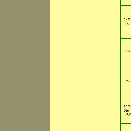
24/0
13/
21/
16/
31/0
20/1
15/