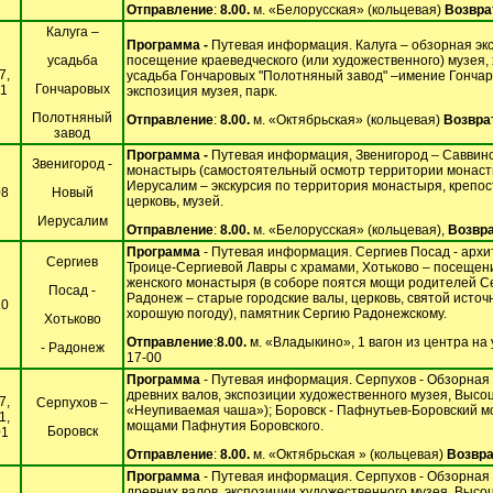
Отправление
:
8.00.
м. «Белорусская» (кольцевая)
Возвра
Калуга –
Программа -
Путевая информация. Калуга – обзорная экс
усадьба
посещение краеведческого (или художественного) музея, 
7,
усадьба Гончаровых "Полотняный завод" –имение Гончар
Гончаровых
11
экспозиция музея, парк.
Полотняный
Отправление
:
8.00.
м. «Октябрьская» (кольцевая)
Возвра
завод
Программа -
Путевая информация, Звенигород – Саввин
Звенигород -
монастырь (самостоятельный осмотр территории монаст
Иерусалим – экскурсия по территория монастыря, крепос
08
Новый
церковь, музей.
Иерусалим
Отправление
:
8.00.
м. «Белорусская» (кольцевая),
Возвр
Программа
- Путевая информация. Сергиев Посад - арх
Сергиев
Троице-Сергиевой Лавры с храмами, Хотьково – посещен
женского монастыря (в соборе поятся мощи родителей Се
Посад -
Радонеж – старые городские валы, церковь, святой источ
10
хорошую погоду), памятник Сергию Радонежскому.
Хотьково
Отправление
:
8.00.
м. «Владыкино», 1 вагон из центра на
- Радонеж
17-00
Программа
- Путевая информация. Серпухов - Обзорная 
древних валов, экспозиции художественного музея, Высо
7,
Серпухов –
«Неупиваемая чаша»); Боровск - Пафнутьев-Боровский мо
1,
мощами Пафнутия Боровского.
Боровск
01
Отправление
:
8.00.
м. «Октябрьская » (кольцевая)
Возвра
Программа
- Путевая информация. Серпухов - Обзорная 
древних валов, экспозиции художественного музея, Высо