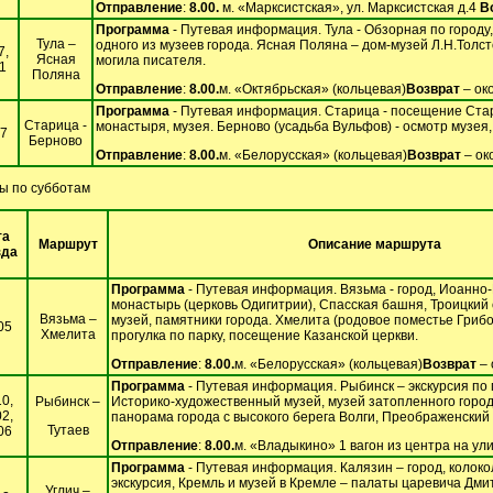
Отправление
:
8.00.
м. «Марксистская», ул. Марксистская д.4
В
Программа
- Путевая информация. Тула - Обзорная по городу
Тула –
одного из музеев города. Ясная Поляна – дом-музей Л.Н.Толсто
7,
Ясная
могила писателя.
1
Поляна
Отправление
:
8.00.
м. «Октябрьская» (кольцевая)
Возврат
– ок
Программа
- Путевая информация. Старица - посещение Стар
Старица -
монастыря, музея. Берново (усадьба Вульфов) - осмотр музея, 
07
Берново
Отправление
:
8.00.
м. «Белорусская» (кольцевая)
Возврат
– ок
ы по субботам
та
Маршрут
Описание маршрута
зда
Программа
- Путевая информация. Вязьма - город, Иоанно
монастырь (церковь Одигитрии), Спасская башня, Троицкий 
Вязьма –
музей, памятники города. Хмелита (родовое поместье Грибо
05
Хмелита
прогулка по парку, посещение Казанской церкви.
Отправление
:
8.00.
м. «Белорусская» (кольцевая)
Возврат
– 
Программа
- Путевая информация. Рыбинск – экскурсия по 
10,
Рыбинск –
Историко-художественный музей, музей затопленного город
02,
панорама города с высокого берега Волги, Преображенский 
Тутаев
06
Отправление
:
8.00.
м. «Владыкино» 1 вагон из центра на ул
Программа
- Путевая информация. Калязин – город, колоко
экскурсия, Кремль и музей в Кремле – палаты царевича Дми
Углич –