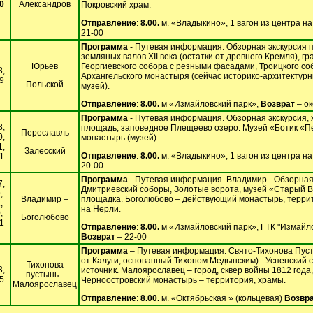
0
Александров
Покровский храм.
Отправление
:
8.00.
м. «Владыкино», 1 вагон из центра н
21-00
Программа
- Путевая информация. Обзорная экскурсия п
земляных валов XII века (остатки от древнего Кремля), г
Юрьев
Георгиевского собора с резными фасадами, Троицкого со
8,
Архангельского монастыря (сейчас историко-архитектур
9
Польской
музей).
Отправление
:
8.00.
м «Измайловский парк»,
Возврат
– ок
Программа
- Путевая информация. Обзорная экскурсия, х
8,
площадь, заповедное Плещеево озеро. Музей «Ботик «П
Переславль
0,
монастырь (музей).
1,
Залесский
Отправление
:
8.00.
м. «Владыкино», 1 вагон из центра н
1
20-00
Программа
- Путевая информация. Владимир - Обзорная 
7,
Дмитриевский соборы, Золотые ворота, музей «Старый 
,
Владимир –
площадка. Боголюбово – действующий монастырь, терри
,
на Нерли.
,
Боголюбово
1
Отправление
:
8.00.
м «Измайловский парк», ГТК "Измайло
Возврат
– 22-00
Программа
– Путевая информация. Свято-Тихонова Пуст
от Калуги, основанный Тихоном Медынским) - Успенский со
Тихонова
3,
источник. Малоярославец – город, сквер войны 1812 года
пустынь -
5
Черноостровский монастырь – территория, храмы.
Малоярославец
Отправление
:
8.00.
м. «Октябрьская » (кольцевая)
Возвр