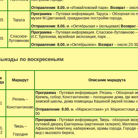
Отправление
:
8.00.
м «Измайловский парк».
Возврат
– окол
Программа
– Путевая информация. Таруса – Обзорная по 
музея М.Цветаевой, гражданские постройки города,
05
Таруса
Отправление
:
8.00.
м. «Октябрьская » (кольцевая)
Возврат
–
Программа
– Путевая информация. Спасское-Лутовиново 
Спасское-
И.С.Тургенева, музейная экспозиция, парк .. .
05
Лутовиново
Отправление
:
8.00.
м «Октябрьское».
Возврат
– около 23-3
ыезды по воскресеньям
а
Маршрут
Описание маршрута
да
Программа
- Путевая информация. Рязань – Обзорная эк
Кремль, собор; Константиново – посещение дома, где жи
Рязань –
земской школы, дома помещицы Кашиной (музей поэмы «
11
Константиново
Отправление
:
8.00.
м. «Марксистская» ул. Марксистская д
00
Программа -
Путевая информация, Тверь - обзорная экску
путевой дворец Екатерины (картинная галерея), Миллион
Тверь –
0,
Афанасию Никитину, набережная, храмы города. Городя –
12
вид с высокого берега.
Городня