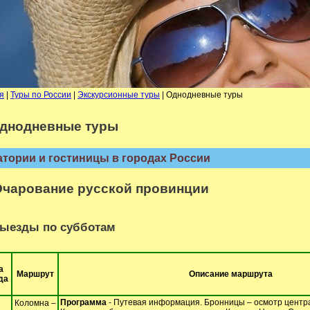
я
|
Туры по России
|
Экскурсионные туры
| Однодневные туры
днодневные туры
тории и гостиницы в городах России
Очарование русской провинции
ыезды по субботам
а
Маршрут
Описание маршрута
да
Программа
- Путевая информация. Бронницы – осмотр центра
Коломна –