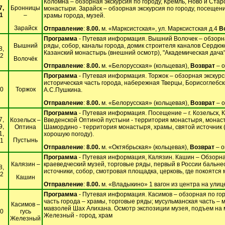
Коломна – обзорная экскурсия по городу, Кремль, Ново и Стар
7,
Бронницы
монастыри. Зарайск – обзорная экскурсия по городу, посещен
1
–
храмы города, музей.
Зарайск
Отправление
:
8.00.
м. «Марксистская», ул. Марксистская д.4
В
Программа
- Путевая информация. Вышний Волочек – обзорна
Вышний
ряды, собор, каналы города, домик строителя каналов Сердюко
8,
Казанский монастырь (внешний осмотр), "Академическая дача" 
12
Волочёк
Отправление
:
8.00.
м. «Белорусская» (кольцевая),
Возврат
– о
Программа
- Путевая информация. Торжок – обзорная экскурс
историческая часть города, набережная Тверцы, Борисоглебс
10
Торжок
А.С.Пушкина.
Отправление
:
8.00.
м. «Белорусская» (кольцевая),
Возврат
– о
Программа
- Путевая информация. Посещение – г. Козельск, 
7,
Козельск –
Введенской Оптиной пустыни - территория монастыря, монаст
9,
Оптина
Шамордино - территория монастыря, храмы, святой источник 
1,
хорошую погоду).
Пустынь
01
Отправление
:
8.00.
м. «Октябрьская» (кольцевая),
Возврат
– о
Программа
- Путевая информация, Калязин. Кашин – Обзорна
Калязин –
краеведческий музей, торговые ряды, первый в России бальнео
8,
источники, собор, смотровая площадка, церковь, где покоятс
12
Кашин
Отправление
:
8.00.
м. «Владыкино» 1 вагон из центра на ули
Программа
- Путевая информация. Касимов – обзорная по го
часть города – храмы, торговые ряды; мусульманская часть – м
Касимов –
мавзолей Шах Алихана. Осмотр экспозиции музея, подъем на м
10
гусь
Железный - город, храм
Железный