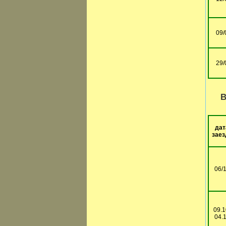
09/
29/
В
дат
заез
06/
09.1
04.