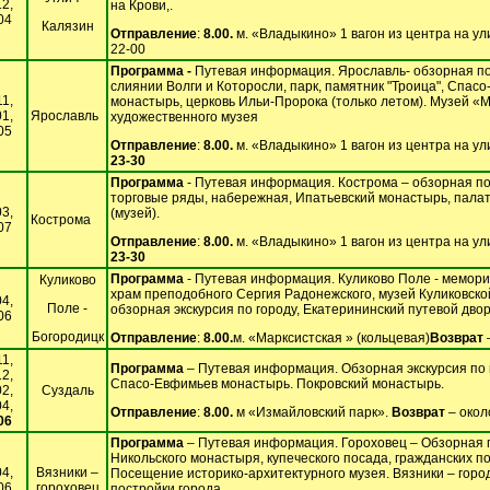
12,
на Крови,.
04
Калязин
Отправление
:
8.00.
м. «Владыкино» 1 вагон из центра на у
22-00
Программа -
Путевая информация. Ярославль- обзорная по 
слиянии Волги и Которосли, парк, памятник "Троица", Спас
11,
монастырь, церковь Ильи-Пророка (только летом). Музей «
01,
Ярославль
художественного музея
05
Отправление
:
8.00.
м. «Владыкино» 1 вагон из центра на ул
23-30
Программа
- Путевая информация. Кострома – обзорная по 
торговые ряды, набережная, Ипатьевский монастырь, пала
03,
(музей).
Кострома
07
Отправление
:
8.00.
м. «Владыкино» 1 вагон из центра на ул
23-30
Программа
- Путевая информация. Куликово Поле - мемори
Куликово
храм преподобного Сергия Радонежского, музей Куликовско
04,
Поле -
обзорная экскурсия по городу, Екатерининский путевой двор
06
Богородицк
Отправление
:
8.00.
м. «Марксистская » (кольцевая)
Возврат
11,
Программа
– Путевая информация. Обзорная экскурсия по г
12,
Спасо-Евфимьев монастырь. Покровский монастырь.
02,
Суздаль
04,
Отправление
:
8.00.
м «Измайловский парк».
Возврат
– окол
06
Программа
– Путевая информация. Гороховец – Обзорная п
Никольского монастыря, купеческого посада, гражданских по
04,
Вязники –
Посещение историко-архитектурного музея. Вязники – горо
06
гороховец
постройки города.