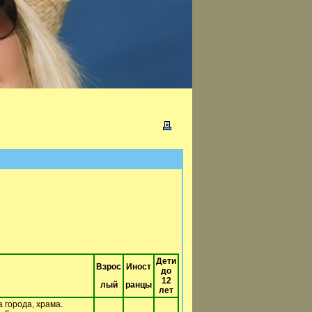
Дети
Взрос
Иност
до
12
лый
ранцы
лет
 города, храма.