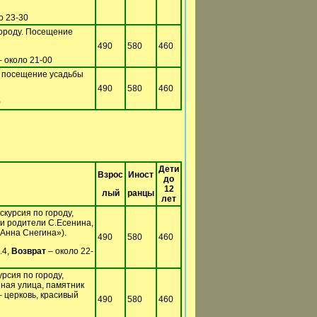
о 23-30
городу. Посещение
490
580
460
 около 21-00
– посещение усадьбы
490
580
460
0
Дети
Взрос
Иност
до
12
лый
ранцы
лет
скурсия по городу,
ли родители С.Есенина,
Анна Снегина»).
490
580
460
.4,
Возврат
– около 22-
рсия по городу,
ная улица, памятник
 церковь, красивый
490
580
460