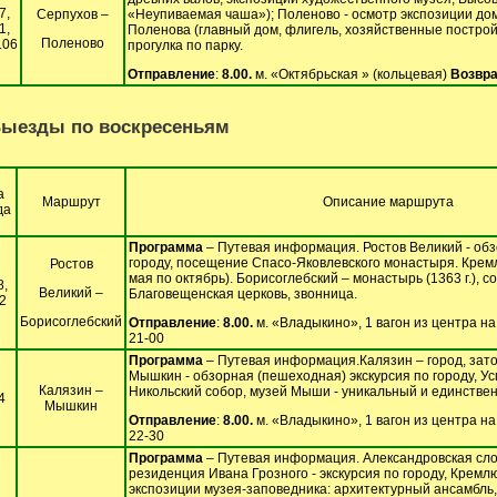
7,
Серпухов –
«Неупиваемая чаша»); Поленово - осмотр экспозиции до
1,
Поленова (главный дом, флигель, хозяйственные постройк
Поленово
.06
прогулка по парку.
Отправление
:
8.00.
м. «Октябрьская » (кольцевая)
Возвра
ыезды по воскресеньям
а
Маршрут
Описание маршрута
да
Программа
– Путевая информация. Ростов Великий - обз
городу, посещение Спасо-Яковлевского монастыря. Кремл
Ростов
мая по октябрь). Борисоглебский – монастырь (1363 г.), с
8,
Великий –
Благовещенская церковь, звонница.
2
Борисоглебский
Отправление
:
8.00.
м. «Владыкино», 1 вагон из центра н
21-00
Программа
– Путевая информация.Калязин – город, зат
Мышкин - обзорная (пешеходная) экскурсия по городу, Ус
Калязин –
Никольский собор, музей Мыши - уникальный и единствен
4
Мышкин
Отправление
:
8.00.
м. «Владыкино», 1 вагон из центра н
22-30
Программа
– Путевая информация. Александровская сло
резиденция Ивана Грозного - экскурсия по городу, Крем
экспозиции музея-заповедника: архитектурный ансамбль