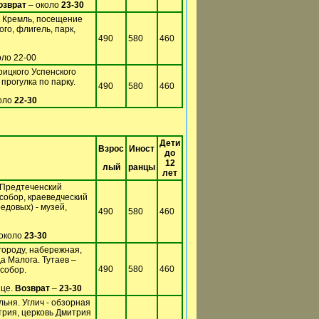
озврат
– около
23-30
, Кремль, посещение
го, флигель, парк,
490
580
460
оло 22-00
ицкого Успенского
прогулка по парку.
490
580
460
оло
22-30
Дети
Взрос
Иност
до
12
лый
ранцы
лет
-Предтеченский
собор, краеведческий
едовых) - музей,
490
580
460
около
23-30
городу, набережная,
а Малога. Тутаев –
490
580
460
собор.
ице.
Возврат
–
23-30
льня. Углич - обзорная
трия, церковь Дмитрия