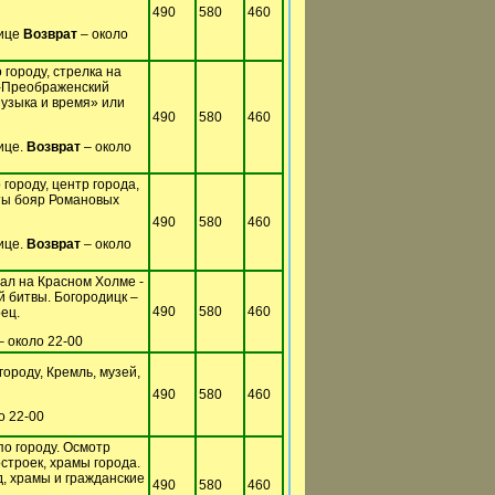
490
580
460
лице
Возврат
– около
городу, стрелка на
о-Преображенский
Музыка и время» или
490
580
460
ице.
Возврат
– около
городу, центр города,
ты бояр Романовых
490
580
460
ице.
Возврат
– около
ал на Красном Холме -
й битвы. Богородицк –
490
580
460
ец.
– около 22-00
ороду, Кремль, музей,
490
580
460
о 22-00
о городу. Осмотр
строек, храмы города.
д, храмы и гражданские
490
580
460