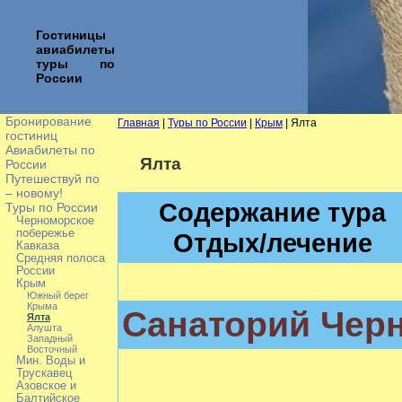
Гостиницы
авиабилеты
туры по
России
Бронирование
Главная
|
Туры по России
|
Крым
| Ялта
гостиниц
Авиабилеты по
Ялта
России
Путешествуй по
– новому!
Содержание тура
Туры по России
Черноморское
побережье
Отдых/лечение
Кавказа
Средняя полоса
России
Крым
Южный берег
Крыма
Санаторий Чер
Ялта
Алушта
Западный
Восточный
Мин. Воды и
Трускавец
Азовское и
Балтийское