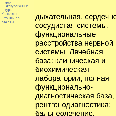
моря
Экскурсионные
туры
Контакты
дыхательная, сердечн
Отзывы по
отелям
сосудистая системы,
функциональные
расстройства нервной
системы. Лечебная
база: клиническая и
биохимическая
лаборатории, полная
функционально-
диагностическая база,
рентгенодиагностика;
бальнеолечение,