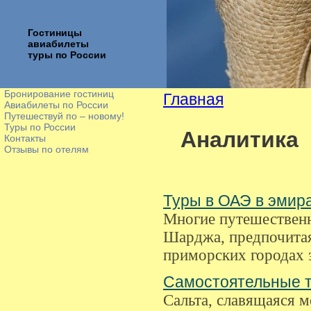
Гостиницы
авиабилеты
туры по России
Бронирование гостиниц
Главная
Авиабилеты по России
Путешествуй по – новому!
Туры по России
Аналитика
Контакты
Отзывы по отелям
Туры в ОАЭ в эмир
Многие путешественн
Шарджа, предпочитая
приморских городах 
Самостоятельные т
Сальта, славящаяся 